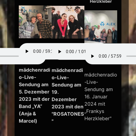
Herzkleber
mädchenradi
mädchenradi
mädchenradio
o-Live-
o-Live-
-Live-
Sendung am
Sendung am
Sendung am
5. Dezember
19.
16. Januar
2023 mit der
Dezember
2024 mit
Band „YA“
2023 mit den
„Frankys
(Anja &
"ROSATONES
Herzkleber"
Marcel)
"