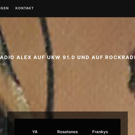
NGEN
KONTAKT
RADIO ALEX AUF UKW 91.0 UND AUF ROCKRADI
YA
Rosatones
Frankys