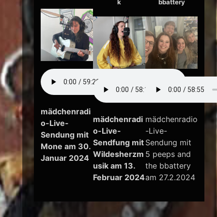
k
bbattery
mädchenradi
mädchenradi
mädchenradio
o-Live-
o-Live-
-Live-
Sendung mit
Sendfung mit
Sendung mit
Mone am 30.
Wildesherzm
5 peeps and
Januar 2024
usik am 13.
the bbattery
Februar 2024
am 27.2.2024