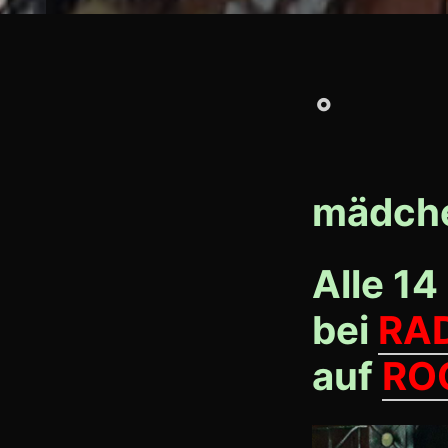
°
mädche
Alle 14
bei
RA
auf
RO