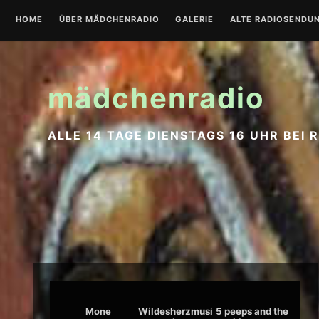
Zum
HOME
ÜBER MÄDCHENRADIO
GALERIE
ALTE RADIOSENDU
Inhalt
springen
mädchenradio
ALLE 14 TAGE DIENSTAGS 16 UHR BEI 
Mone
Wildesherzmusi
5 peeps and the