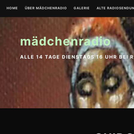
Zum
HOME
ÜBER MÄDCHENRADIO
GALERIE
ALTE RADIOSENDU
Inhalt
springen
mädchenradio
ALLE 14 TAGE DIENSTAGS 16 UHR BEI 